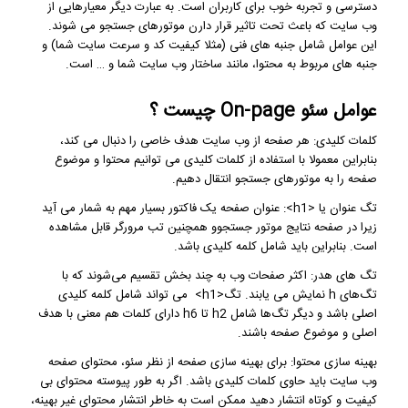
دسترسی و تجربه خوب برای کاربران است. به عبارت دیگر معیارهایی از
وب سایت که باعث تحت تاثیر قرار دارن موتورهای جستجو می شوند.
این عوامل شامل جنبه های فنی (مثلا کیفیت کد و سرعت سایت شما) و
جنبه های مربوط به محتوا، مانند ساختار وب سایت شما و … است.
عوامل سئو On-page چیست ؟
کلمات کلیدی: هر صفحه از وب سایت هدف خاصی را دنبال می کند،
بنابراین معمولا با استفاده از کلمات کلیدی می توانیم محتوا و موضوع
صفحه را به موتورهای جستجو انتقال دهیم.
تگ عنوان یا <h1>: عنوان صفحه یک فاکتور بسیار مهم به شمار می آید
زیرا در صفحه نتایج موتور جستجوو همچنین تب مرورگر قابل مشاهده
است. بنابراین باید شامل کلمه کلیدی باشد.
تگ های هدر: اکثر صفحات وب به چند بخش تقسیم می‌شوند که با
تگ‌های h نمایش می‌ یابند. تگ<h1> می‌ تواند شامل کلمه کلیدی
اصلی باشد و دیگر تگ‌ها شامل h2 تا h6 دارای کلمات هم معنی با هدف
اصلی و موضوع صفحه باشند.
بهینه سازی محتوا: برای بهینه سازی صفحه از نظر سئو، محتوای صفحه
وب سایت باید حاوی کلمات کلیدی باشد. اگر به طور پیوسته محتوای بی
کیفیت و کوتاه انتشار دهید ممکن است به خاطر انتشار محتوای غیر بهینه،