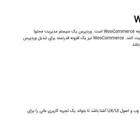
اولین قدم برای تبدیل شدن به یک ادمین حرفه‌ای، آشنایی کامل با پلتفرم وردپرس و افزونه WooCommerce است. وردپرس یک سیستم مدیریت محتوا
(CMS) متن‌باز است که به کاربران اجازه می‌دهد تا وب‌سایت‌های خود را به راحتی مدیریت کنند. WooCommerce نیز یک افزونه قدرتمند برای تبدیل وردپرس
باشد.
ظاهر فروشگاه اینترنتی یکی از عوامل مهم در جذب مشتریان است. ادمین باید با طراحی وب و اصول UX/UI آشنا باشد تا بتواند یک تجربه کاربری عالی را برای